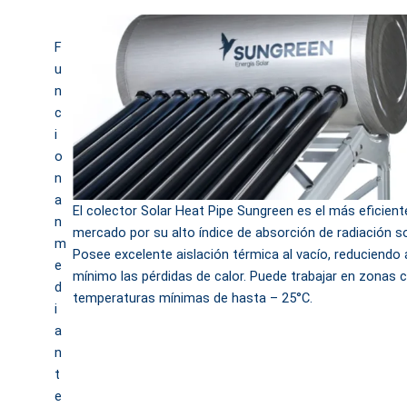
L
L
F
Í
Í
u
N
N
n
E
E
c
i
A
A
o
S
H
n
G
P
a
El colector Solar Heat Pipe Sungreen es el más eficient
n
.
.
mercado por su alto índice de absorción de radiación so
m
Posee excelente aislación térmica al vacío, reduciendo 
N
P
e
mínimo las pérdidas de calor. Puede trabajar en zonas 
o
r
d
temperaturas mínimas de hasta – 25°C.
i
P
e
a
r
s
n
e
u
t
e
s
r