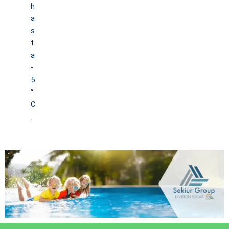
h
a
s
t
a
-
5
°
C
.